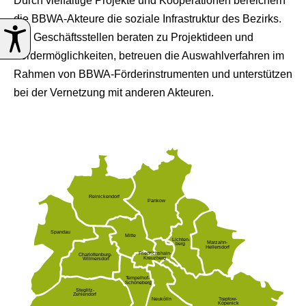
Durch vielfältige Projekte und Kooperationen bereichern
die BBWA-Akteure die soziale Infrastruktur des Bezirks.
Die Geschäftsstellen beraten zu Projektideen und
Fördermöglichkeiten, betreuen die Auswahlverfahren im
Rahmen von BBWA-Förderinstrumenten und unterstützen
bei der Vernetzung mit anderen Akteuren.
Reinickendorf
Pankow
Spandau
Mitte
Lichten-
Marzahn-
berg
Hellersdorf
Friedrichshain-
Charlottenburg-
Kreuzberg
Wilmersdorf
Tempelhof-
Schöneberg
Steglitz-
Zehlendorf
Neukölln
Treptow-
Köpenick