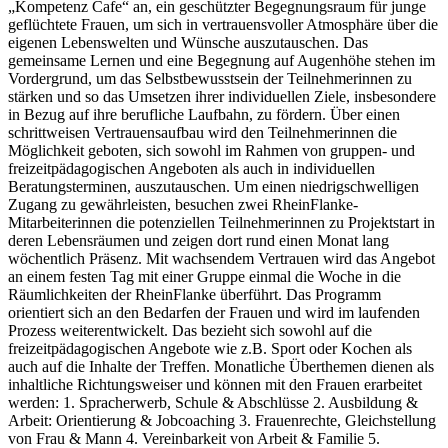
„Kompetenz Cafe“ an, ein geschützter Begegnungsraum für junge
geflüchtete Frauen, um sich in vertrauensvoller Atmosphäre über die
eigenen Lebenswelten und Wünsche auszutauschen. Das
gemeinsame Lernen und eine Begegnung auf Augenhöhe stehen im
Vordergrund, um das Selbstbewusstsein der Teilnehmerinnen zu
stärken und so das Umsetzen ihrer individuellen Ziele, insbesondere
in Bezug auf ihre berufliche Laufbahn, zu fördern. Über einen
schrittweisen Vertrauensaufbau wird den Teilnehmerinnen die
Möglichkeit geboten, sich sowohl im Rahmen von gruppen- und
freizeitpädagogischen Angeboten als auch in individuellen
Beratungsterminen, auszutauschen. Um einen niedrigschwelligen
Zugang zu gewährleisten, besuchen zwei RheinFlanke-
Mitarbeiterinnen die potenziellen Teilnehmerinnen zu Projektstart in
deren Lebensräumen und zeigen dort rund einen Monat lang
wöchentlich Präsenz. Mit wachsendem Vertrauen wird das Angebot
an einem festen Tag mit einer Gruppe einmal die Woche in die
Räumlichkeiten der RheinFlanke überführt. Das Programm
orientiert sich an den Bedarfen der Frauen und wird im laufenden
Prozess weiterentwickelt. Das bezieht sich sowohl auf die
freizeitpädagogischen Angebote wie z.B. Sport oder Kochen als
auch auf die Inhalte der Treffen. Monatliche Überthemen dienen als
inhaltliche Richtungsweiser und können mit den Frauen erarbeitet
werden: 1. Spracherwerb, Schule & Abschlüsse 2. Ausbildung &
Arbeit: Orientierung & Jobcoaching 3. Frauenrechte, Gleichstellung
von Frau & Mann 4. Vereinbarkeit von Arbeit & Familie 5.