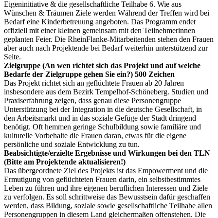
Eigeninitiative & die gesellschaftliche Teilhabe 6. Wie aus
Wünschen & Träumen Ziele werden Während der Treffen wird bei
Bedarf eine Kinderbetreuung angeboten. Das Programm endet
offiziell mit einer kleinen gemeinsam mit den Teilnehmerinnen
geplanten Feier. Die RheinFlanke-Mitarbeitenden stehen den Frauen
aber auch nach Projektende bei Bedarf weiterhin unterstützend zur
Seite.
Zielgruppe (An wen richtet sich das Projekt und auf welche
Bedarfe der Zielgruppe gehen Sie ein?) 500 Zeichen
Das Projekt richtet sich an geflüchtete Frauen ab 20 Jahren
insbesondere aus dem Bezirk Tempelhof-Schöneberg. Studien und
Praxiserfahrung zeigen, dass genau diese Personengruppe
Unterstützung bei der Integration in die deutsche Gesellschaft, in
den Arbeitsmarkt und in das soziale Gefüge der Stadt dringend
benötigt. Oft hemmen geringe Schulbildung sowie familiäre und
kulturelle Vorbehalte die Frauen daran, etwas für die eigene
persönliche und soziale Entwicklung zu tun.
Beabsichtigte/erzielte Ergebnisse und Wirkungen bei den TLN
(Bitte am Projektende aktualisieren!)
Das übergeordnete Ziel des Projekts ist das Empowerment und die
Ermutigung von geflüchteten Frauen darin, ein selbstbestimmtes
Leben zu führen und ihre eigenen beruflichen Interessen und Ziele
zu verfolgen. Es soll schrittweise das Bewusstsein dafür geschaffen
werden, dass Bildung, soziale sowie gesellschaftliche Teilhabe allen
Personengruppen in diesem Land gleichermaßen offenstehen. Die