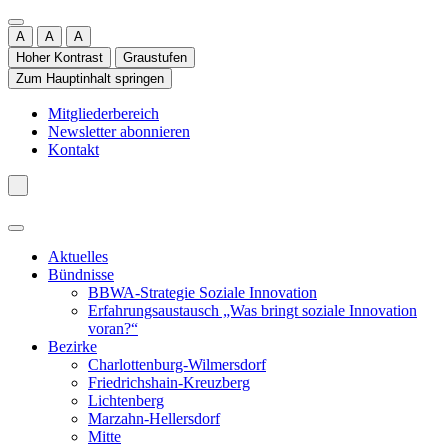
A
A
A
Hoher Kontrast
Graustufen
Zum Hauptinhalt springen
Mitgliederbereich
Newsletter abonnieren
Kontakt
Aktuelles
Bündnisse
BBWA-Strategie Soziale Innovation
Erfahrungsaustausch „Was bringt soziale Innovation
voran?“
Bezirke
Charlottenburg-Wilmersdorf
Friedrichshain-Kreuzberg
Lichtenberg
Marzahn-Hellersdorf
Mitte