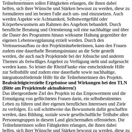
Teilnehmerinnen sollen Fähigkeiten erlangen, die ihnen dabei
helfen, sich ihrer Wünsche und Stärken bewusst zu werden, diese zu
formulieren und im besten Falle auch um- und einzusetzen. Auch
werden Aspekte wie Achtsamkeit, Selbstwertgefühl oder
Körperbewusstsein am Rahmen des Angebots behandelt. Durch
berufliche Beratung und Orientierung soll eine nachhaltige und über
die Dauer des Programms hinaus wirksame Haltung gegenüber der
eigenen Lebenswegplanung erzielt werden. Durch den
Vertrauensaufbau zu den Projektmitarbeiterinnen, kann den Frauen
zudem eine dauerhafte Beratungsinstanz an die Seite gestellt
werden, die auch nach Projektende bei der Jobsuche und anderen
Themen als freiwilliges Angebot zu Verfügung steht und aufgesucht
werden kann. So leistet die RheinFlanke eine entscheidende Hilfe
zur Selbsthilfe und zudem eine dauerhafte sowie nachhaltige,
integrationsfördernde Hilfe für die Teilnehmerinnen des Projekts.
Beabsichtigte/erzielte Ergebnisse und Wirkungen bei den TLN
(Bitte am Projektende aktualisieren!)
Das übergeordnete Ziel des Projekts ist das Empowerment und die
Ermutigung von geflüchteten Frauen darin, ein selbstbestimmtes
Leben zu führen und ihre eigenen beruflichen Interessen und Ziele
zu verfolgen. Es soll schrittweise das Bewusstsein dafür geschaffen
werden, dass Bildung, soziale sowie gesellschaftliche Teilhabe allen
Personengruppen in diesem Land gleichermaßen offenstehen. Die
Teilnehmerinnen sollen Fähigkeiten erlangen, die ihnen dabei
helfen, sich ihrer Wünsche und Stärken bewusst zu werden, diese zu