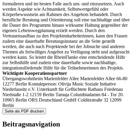
formulieren und im besten Falle auch um- und einzusetzen. Auch
werden Aspekte wie Achtsamkeit, Selbstwertgefühl oder
Körperbewusstsein am Rahmen des Angebots behandelt. Durch
berufliche Beratung und Orientierung soll eine nachhaltige und über
die Dauer des Programms hinaus wirksame Haltung gegenüber der
eigenen Lebenswegplanung erzielt werden. Durch den
Vertrauensaufbau zu den Projektmitarbeiterinnen, kann den Frauen
zudem eine dauerhafte Beratungsinstanz an die Seite gestellt
werden, die auch nach Projektende bei der Jobsuche und anderen
Themen als freiwilliges Angebot zu Verfügung steht und aufgesucht
werden kann. So leistet die RheinFlanke eine entscheidende Hilfe
zur Selbsthilfe und zudem eine dauerhafte sowie nachhaltige,
integrationsfördernde Hilfe für die Teilnehmerinnen des Projekts.
Wichtigste Kooperationspartner
Übergangswohnheim Marienfelder Allee Marienfelder Allee 66-80
12277 Berlin Kontaktperson: Olivija Music Soziale Initiative
Niederlausitz e.V. Unterkunft für Geflüchtete Rathaus Friedenau
Niedstaße 1-2 12159 Berlin Tamaja Columbiadamm 84 - Tor 20.
10965 Berlin ORS Deutschland GmbH Colditzstraße 32 12099
Berlin
Seite als PDF drucken
Beitragsnavigation