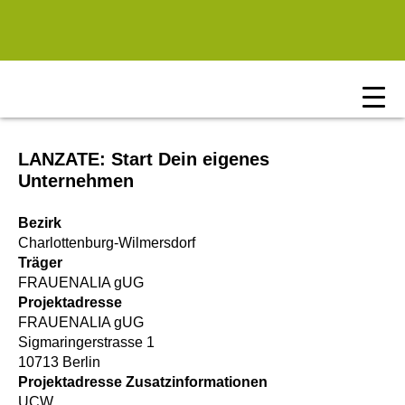
Zum Hauptinhalt springen
LANZATE: Start Dein eigenes
Unternehmen
Bezirk
Charlottenburg-Wilmersdorf
Träger
FRAUENALIA gUG
Projektadresse
FRAUENALIA gUG
Sigmaringerstrasse 1
10713 Berlin
Projektadresse Zusatzinformationen
UCW