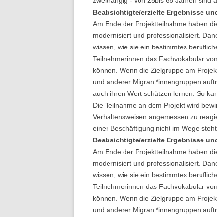
zweitrangig - von 25bis 66 Jahren sind 
Beabsichtigte/erzielte Ergebnisse un
Am Ende der Projektteilnahme haben die
modernisiert und professionalisiert. Dan
wissen, wie sie ein bestimmtes beruflic
Teilnehmerinnen das Fachvokabular von
können. Wenn die Zielgruppe am Projekt 
und anderer Migrant*innengruppen auftr
auch ihren Wert schätzen lernen. So ka
Die Teilnahme an dem Projekt wird bewi
Verhaltensweisen angemessen zu reagier
einer Beschäftigung nicht im Wege steht
Beabsichtigte/erzielte Ergebnisse un
Am Ende der Projektteilnahme haben die
modernisiert und professionalisiert. Dan
wissen, wie sie ein bestimmtes beruflic
Teilnehmerinnen das Fachvokabular von
können. Wenn die Zielgruppe am Projekt 
und anderer Migrant*innengruppen auftr