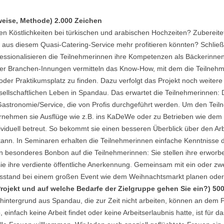
eise, Methode) 2.000 Zeichen
hen Köstlichkeiten bei türkischen und arabischen Hochzeiten? Zubereite
us diesem Quasi-Catering-Service mehr profitieren könnten? Schließli
professionalisieren die Teilnehmerinnen ihre Kompetenzen als Bäckerinn
 der Branchen-Innungen vermitteln das Know-How, mit dem die Teilneh
oder Praktikumsplatz zu finden. Dazu verfolgt das Projekt noch weitere
llschaftlichen Leben in Spandau. Das erwartet die Teilnehmerinnen: 
astronomie/Service, die von Profis durchgeführt werden. Um den Teiln
ernehmen sie Ausflüge wie z.B. ins KaDeWe oder zu Betrieben wie dem 
viduell betreut. So bekommt sie einen besseren Überblick über den Arbeit
nn. In Seminaren erhalten die Teilnehmerinnen einfache Kenntnisse d
in besonderes Bonbon auf die Teilnehmerinnen: Sie stellen ihre erwor
sie ihre verdiente öffentliche Anerkennung. Gemeinsam mit ein oder z
nsstand bei einem großen Event wie dem Weihnachtsmarkt planen oder e
Projekt und auf welche Bedarfe der Zielgruppe gehen Sie ein?) 50
nshintergrund aus Spandau, die zur Zeit nicht arbeiten, können an dem 
, einfach keine Arbeit findet oder keine Arbeitserlaubnis hatte, ist für da