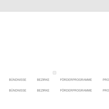
BÜNDNISSE
BEZIRKE
FÖRDERPROGRAMME
PRO
BBWA-STRATEGIE SOZIALE
CHARLOTTENBURG-
ESF-FÖRDERPERIODE 2021 –
BÜNDNISSE
BEZIRKE
FÖRDERPROGRAMME
PRO
INNOVATION
WILMERSDORF
2027
BBWA-STRATEGIE SOZIALE
CHARLOTTENBURG-
ESF-FÖRDERPERIODE 2021 –
ERFAHRUNGSAUSTAUSCH „WAS
FRIEDRICHSHAIN-KREUZBERG
ARCHIV: ESF-FÖRDERPERIODE
INNOVATION
WILMERSDORF
2027