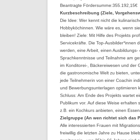
Beantragte Fördersumme:
355.192,15
€
Kurzbeschreibung (Ziele, Vorgehensw
Die Idee: Wer kennt nicht die kulinarisc
Hobbyköchinnen. Wie wäre es, wenn sie a
bleiben! Ziele: Mit Hilfe des Projekts 
Servicekräfte. Die Top-Ausbilder*innen
werden, eine Arbeit, einen Ausbildungs- 
Sprachkenntnisse und Teilnahme am gese
im Konditorei-, Bäckereiwesen und der G
die gastronomische Welt zu bieten, unt
jede Teilnehmerin von einer Coachin indi
und Bewerbungsunterlagen optimieren ka
Schluss: Am Ende des Projekts wartet e
Publikum vor. Auf diese Weise erhalten 
z.B. ein Kochkurs anbieten, einen Esse
Zielgruppe (An wen richtet sich das 
Alle interessierten Frauen mit Migratio
freiwillig die letzten Jahre zu Hause blieb