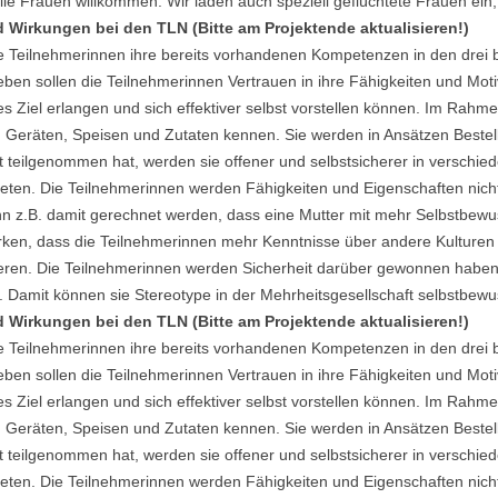
alle Frauen willkommen. Wir laden auch speziell geflüchtete Frauen ei
d Wirkungen bei den TLN (Bitte am Projektende aktualisieren!)
 Teilnehmerinnen ihre bereits vorhandenen Kompetenzen in den drei be
eben sollen die Teilnehmerinnen Vertrauen in ihre Fähigkeiten und Moti
hes Ziel erlangen und sich effektiver selbst vorstellen können. Im Rah
 Geräten, Speisen und Zutaten kennen. Sie werden in Ansätzen Best
teilgenommen hat, werden sie offener und selbstsicherer in verschied
eten. Die Teilnehmerinnen werden Fähigkeiten und Eigenschaften nic
nn z.B. damit gerechnet werden, dass eine Mutter mit mehr Selbstbewu
rken, dass die Teilnehmerinnen mehr Kenntnisse über andere Kulturen 
en. Die Teilnehmerinnen werden Sicherheit darüber gewonnen haben, 
. Damit können sie Stereotype in der Mehrheitsgesellschaft selbstbew
d Wirkungen bei den TLN (Bitte am Projektende aktualisieren!)
 Teilnehmerinnen ihre bereits vorhandenen Kompetenzen in den drei be
eben sollen die Teilnehmerinnen Vertrauen in ihre Fähigkeiten und Moti
hes Ziel erlangen und sich effektiver selbst vorstellen können. Im Rah
 Geräten, Speisen und Zutaten kennen. Sie werden in Ansätzen Best
teilgenommen hat, werden sie offener und selbstsicherer in verschied
eten. Die Teilnehmerinnen werden Fähigkeiten und Eigenschaften nic