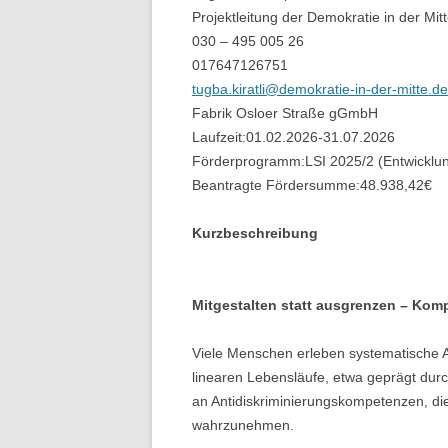
Projektleitung der Demokratie in der Mit
030 – 495 005 26
017647126751
tugba.kiratli@demokratie-in-der-mitte.de
Fabrik Osloer Straße gGmbH
Laufzeit:
01.02.2026
-
31.07.2026
Förderprogramm:
LSI 2025/2 (Entwicklu
Beantragte Fördersumme:
48.938,42
€
Kurzbeschreibung
Mitgestalten statt ausgrenzen – Komp
Viele Menschen erleben systematische Aus
linearen Lebensläufe, etwa geprägt durch
an Antidiskriminierungskompetenzen, die
wahrzunehmen.