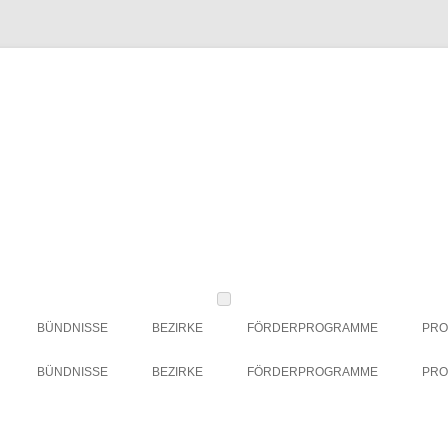
BÜNDNISSE
BEZIRKE
FÖRDERPROGRAMME
PRO
BBWA-STRATEGIE SOZIALE
CHARLOTTENBURG-
ESF-FÖRDERPERIODE 2021 –
BÜNDNISSE
BEZIRKE
FÖRDERPROGRAMME
PRO
INNOVATION
WILMERSDORF
2027
BBWA-STRATEGIE SOZIALE
CHARLOTTENBURG-
ESF-FÖRDERPERIODE 2021 –
ERFAHRUNGSAUSTAUSCH „WAS
FRIEDRICHSHAIN-KREUZBERG
ARCHIV: ESF-FÖRDERPERIODE
INNOVATION
WILMERSDORF
2027