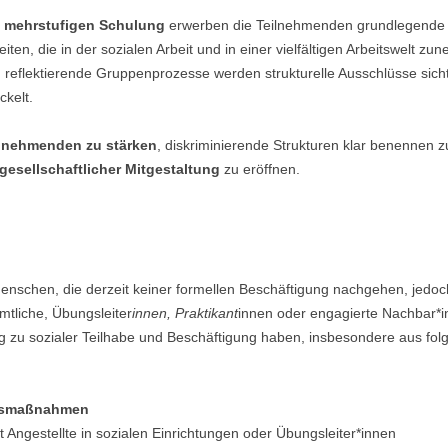
r
mehrstufigen Schulung
erwerben die Teilnehmenden grundlegende
iten, die in der sozialen Arbeit und in einer vielfältigen Arbeitswelt
eflektierende Gruppenprozesse werden strukturelle Ausschlüsse sic
ckelt.
ilnehmenden zu stärken
, diskriminierende Strukturen klar benennen 
gesellschaftlicher Mitgestaltung
zu eröffnen.
nschen, die derzeit keiner formellen Beschäftigung nachgehen, jedoch b
mtliche, Übungsleiter
innen, Praktikant
innen oder engagierte Nachbar*in
g zu sozialer Teilhabe und Beschäftigung haben, insbesondere aus fo
ngsmaßnahmen
tet Angestellte in sozialen Einrichtungen oder Übungsleiter*innen