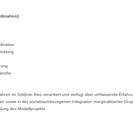
rdination)
ination
wicklung
rung
ransfer
 Jahren im Soldiner Kiez verankert und verfügt über umfassende Erfahrun
 sowie in der sozialraumbezogenen Integration marginalisierter Grupp
klung des Modellprojekts.