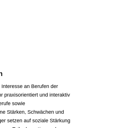
ENDORF
-ZEHLENDORF
OF-SCHÖNEBERG
-KÖPENICK
n
 Interesse an Berufen der
praxisorientiert und interaktiv
erufe sowie
gene Stärken, Schwächen und
er setzen auf soziale Stärkung