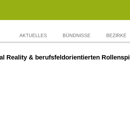
AKTUELLES
BÜNDNISSE
BEZIRKE
BBWA-STRATEGIE SOZIALE I
CHARLOT
l Reality & berufsfeldorientierten Rollenspi
ERFAHRUNGSAUSTAUSCH „WA
FRIEDRIC
LICHTEN
MARZAHN
MITTE
NEUKÖLL
PANKOW