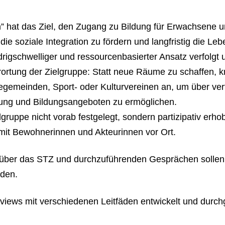
 hat das Ziel, den Zugang zu Bildung für Erwachsene u
ie soziale Integration zu fördern und langfristig die Le
iedrigschwelliger und ressourcenbasierter Ansatz verfolgt
rortung der Zielgruppe: Statt neue Räume zu schaffen, kn
emeinden, Sport- oder Kulturvereinen an, um über vert
dung und Bildungsangeboten zu ermöglichen.
ruppe nicht vorab festgelegt, sondern partizipativ erhob
it Bewohnerinnen und Akteurinnen vor Ort.
über das STZ und durchzuführenden Gesprächen sollen 
rden.
iews mit verschiedenen Leitfäden entwickelt und durchg