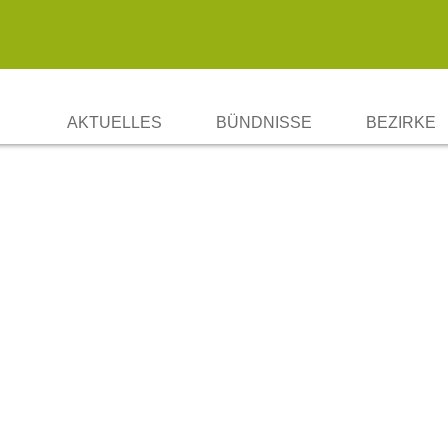
AKTUELLES
BÜNDNISSE
BEZIRKE
BBWA-STRATEGIE SOZIALE I
CHARLOT
ERFAHRUNGSAUSTAUSCH „WA
FRIEDRIC
LICHTEN
MARZAHN
MITTE
NEUKÖLL
PANKOW