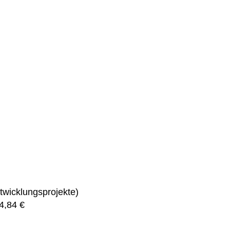
REINICK
SPANDAU
STEGLITZ
TEMPELH
TREPTOW
twicklungsprojekte)
4,84
€