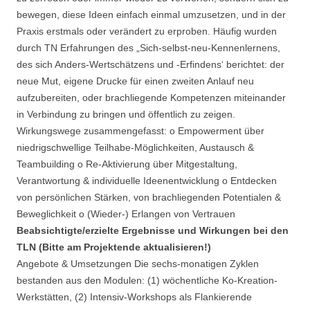
bewegen, diese Ideen einfach einmal umzusetzen, und in der
Praxis erstmals oder verändert zu erproben. Häufig wurden
durch TN Erfahrungen des „Sich-selbst-neu-Kennenlernens,
des sich Anders-Wertschätzens und -Erfindens‘ berichtet: der
neue Mut, eigene Drucke für einen zweiten Anlauf neu
aufzubereiten, oder brachliegende Kompetenzen miteinander
in Verbindung zu bringen und öffentlich zu zeigen.
Wirkungswege zusammengefasst: o Empowerment über
niedrigschwellige Teilhabe-Möglichkeiten, Austausch &
Teambuilding o Re-Aktivierung über Mitgestaltung,
Verantwortung & individuelle Ideenentwicklung o Entdecken
von persönlichen Stärken, von brachliegenden Potentialen &
Beweglichkeit o (Wieder-) Erlangen von Vertrauen
Beabsichtigte/erzielte Ergebnisse und Wirkungen bei den
TLN (Bitte am Projektende aktualisieren!)
Angebote & Umsetzungen Die sechs-monatigen Zyklen
bestanden aus den Modulen: (1) wöchentliche Ko-Kreation-
Werkstätten, (2) Intensiv-Workshops als Flankierende