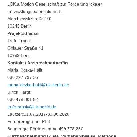
LOK.a.Motion Gesellschaft zur Förderung lokaler
Entwicklungspotentiale mbH
Marchlewskistraße 101
10243 Berlin
Projektadresse
Trafo Transit
Ohlauer Straße 41
10999 Berlin
Kontakt / Ansprechpartner*in
Maria Kiczka-Halit
030 297 797 36
maria.kiczka-halit@lok-berlin.de
Ulrich Hardt
030 479 801 52
trafotransit@lok-berlin.de
Laufzeit:
01.07.2017
-
30.06.2020
Förderprogramm:
PEB
Beantragte Fördersumme:
499.778,23
€
Kurzbeschreibung (Ziele, Vorgehensweise, Methode)