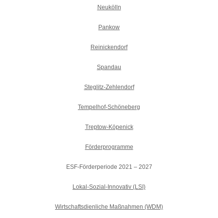
Neukölln
Pankow
Reinickendorf
Spandau
Steglitz-Zehlendorf
Tempelhof-Schöneberg
Treptow-Köpenick
Förderprogramme
ESF-Förderperiode 2021 – 2027
Lokal-Sozial-Innovativ (LSI)
Wirtschaftsdienliche Maßnahmen (WDM)