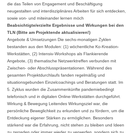
die das Teilen von Engagement und Beschäftigung
neugestalten und interdisziplinäres Arbeiten für sich entdecken,
sowie von- und miteinander lernen möch
Beabsichtigte/erzielte Ergebnisse und Wirkungen bei den
TLN (Bitte am Projektende aktualisieren!)
Angebote & Umsetzungen Die sechs-monatigen Zyklen
bestanden aus den Modulen: (1) wöchentliche Ko-Kreation-
Werkstätten, (2) Intensiv-Workshops als Flankierende
Angebote, (3) thematische Netzwerktreffen verbunden mit
Zwischen- oder Abschlusspräsentationen. Während des
gesamten Projektdurchlaufs fanden regelmäßig und
situationsgebunden Einzelcoachings und Beratungen statt. Im
5. Zyklus wurden die Zusammenkünfte pandemiebedingt
telefonisch und in digitalen Online-Werkstätten durchgeführt.
Wirkung & Bewegung Leitendes Wirkungsziel war, die
persönliche Beweglichkeit zu erkunden und zu fördern, um die
Entdeckung eigener Stärken zu ermöglichen. Besonders
stärkend war die Erfahrung, nicht stehen zu bleiben und Ideen
zu zerreden oder immer wieder zu verwerfen, sondern sich zu