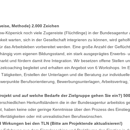
eise, Methode) 2.000 Zeichen
ow-Köpenick noch viele Zugereiste (Flüchtlinge) in der Bundesagentur a
chkeit warten, sich in der Gesellschaft integrieren zu können, wird geho
ür das Arbeitsleben vorbereitet werden. Eine große Anzahl der Geflüch
bhängig vom eigenen Bildungsstand, ein stark ausgeprägtes Erwerbs- u
smarkt und fördern damit ihre Integration. Wir besetzen offene Stellen
zelcoaching begleitet und erhalten ein Angebot von 6 Workshops. Im E
h Tätigkeiten, Erstellen der Unterlagen und die Beratung zur individuel
werpunkte Berufsorientierung, Bewerbungsunterlagen, Arbeitsvertrag, 
Projekt und auf welche Bedarfe der Zielgruppe gehen Sie ein?) 50
erschiedlichen Herkunftsländern die in der Bundesagentur arbeitslos ge
t, haben keine oder geringe Kenntnisse über den Prozess des Einstie
fertätigkeiten oder mit unrealistischen Berufswünschen.
d Wirkungen bei den TLN (Bitte am Projektende aktualisieren!)