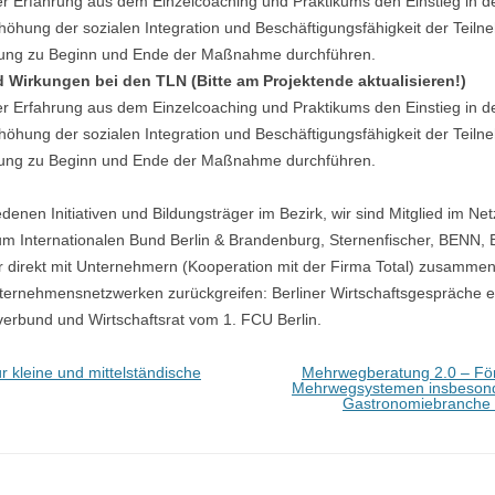
er Erfahrung aus dem Einzelcoaching und Praktikums den Einstieg in d
Erhöhung der sozialen Integration und Beschäftigungsfähigkeit der Teil
zung zu Beginn und Ende der Maßnahme durchführen.
d Wirkungen bei den TLN (Bitte am Projektende aktualisieren!)
er Erfahrung aus dem Einzelcoaching und Praktikums den Einstieg in d
Erhöhung der sozialen Integration und Beschäftigungsfähigkeit der Teil
zung zu Beginn und Ende der Maßnahme durchführen.
enen Initiativen und Bildungsträger im Bezirk, wir sind Mitglied im N
um Internationalen Bund Berlin & Brandenburg, Sternenfischer, BENN,
nur direkt mit Unternehmern (Kooperation mit der Firma Total) zusamm
ternehmensnetzwerken zurückgreifen: Berliner Wirtschaftsgespräche e.
sverbund und Wirtschaftsrat vom 1. FCU Berlin.
r kleine und mittelständische
Mehrwegberatung 2.0 – Fö
Mehrwegsystemen insbesond
Gastronomiebranche im