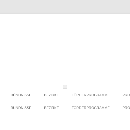
BÜNDNISSE
BEZIRKE
FÖRDERPROGRAMME
PRO
BBWA-STRATEGIE SOZIALE
CHARLOTTENBURG-
ESF-FÖRDERPERIODE 2021 –
BÜNDNISSE
BEZIRKE
FÖRDERPROGRAMME
PRO
INNOVATION
WILMERSDORF
2027
BBWA-STRATEGIE SOZIALE
CHARLOTTENBURG-
ESF-FÖRDERPERIODE 2021 –
ERFAHRUNGSAUSTAUSCH „WAS
FRIEDRICHSHAIN-KREUZBERG
ARCHIV: ESF-FÖRDERPERIODE
INNOVATION
WILMERSDORF
2027