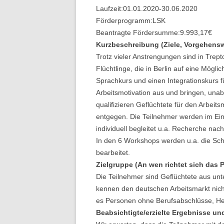
Laufzeit:
01.01.2020
-
30.06.2020
Förderprogramm:
LSK
Beantragte Fördersumme:
9.993,17
€
Kurzbeschreibung (Ziele, Vorgehensw
Trotz vieler Anstrengungen sind in Trept
Flüchtlinge, die in Berlin auf eine Mögli
Sprachkurs und einen Integrationskurs f
Arbeitsmotivation aus und bringen, una
qualifizieren Geflüchtete für den Arbeit
entgegen. Die Teilnehmer werden im Ein
individuell begleitet u.a. Recherche nac
In den 6 Workshops werden u.a. die Sch
bearbeitet.
Zielgruppe (An wen richtet sich das 
Die Teilnehmer sind Geflüchtete aus unt
kennen den deutschen Arbeitsmarkt nich
es Personen ohne Berufsabschlüsse, Hel
Beabsichtigte/erzielte Ergebnisse un