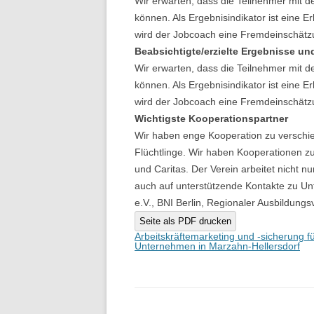
Wir erwarten, dass die Teilnehmer mit d
können. Als Ergebnisindikator ist eine 
wird der Jobcoach eine Fremdeinschät
Beabsichtigte/erzielte Ergebnisse un
Wir erwarten, dass die Teilnehmer mit d
können. Als Ergebnisindikator ist eine 
wird der Jobcoach eine Fremdeinschät
Wichtigste Kooperationspartner
Wir haben enge Kooperation zu verschied
Flüchtlinge. Wir haben Kooperationen z
und Caritas. Der Verein arbeitet nicht 
auch auf unterstützende Kontakte zu Un
e.V., BNI Berlin, Regionaler Ausbildung
Seite als PDF drucken
Beitragsnavigation
Arbeitskräftemarketing und -sicherung fü
Unternehmen in Marzahn-Hellersdorf