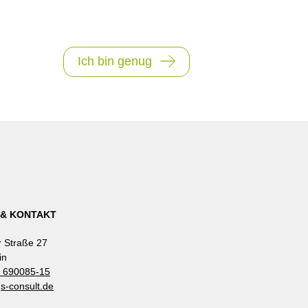
Ich bin genug
 & KONTAKT
 Straße 27
in
0 690085-15
gs-consult.de