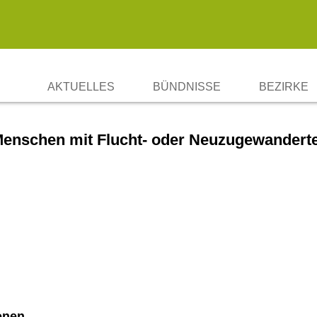
AKTUELLES
BÜNDNISSE
BEZIRKE
BBWA-STRATEGIE SOZIALE I
CHARLOT
 Menschen mit Flucht- oder Neuzugewandert
ERFAHRUNGSAUSTAUSCH „WA
FRIEDRIC
LICHTEN
MARZAHN
MITTE
NEUKÖLL
PANKOW
onen