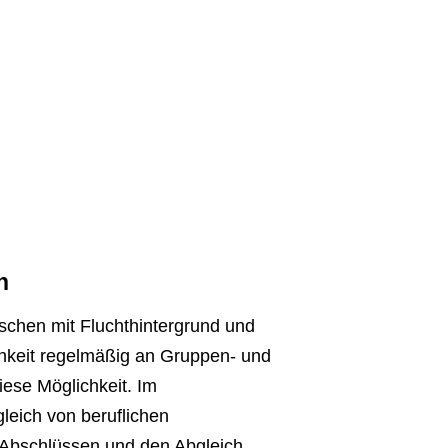
ENDORF
-ZEHLENDORF
OF-SCHÖNEBERG
-KÖPENICK
n
nschen mit Fluchthintergrund und
chkeit regelmäßig an Gruppen- und
ese Möglichkeit. Im
leich von beruflichen
 Abschlüssen und den Abgleich