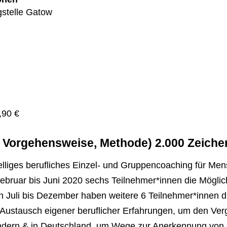
stelle Gatow
REINICK
SPANDAU
STEGLITZ
TEMPELH
TREPTOW
,90
€
, Vorgehensweise, Methode) 2.000 Zeiche
welliges berufliches Einzel- und Gruppencoaching für Me
ebruar bis Juni 2020 sechs Teilnehmer*innen die Mögli
 Juli bis Dezember haben weitere 6 Teilnehmer*innen di
ustausch eigener beruflicher Erfahrungen, um den Verg
ändern & in Deutschland, um Wege zur Anerkennung von