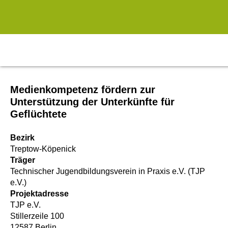
Zum Hauptinhalt springen
Medienkompetenz fördern zur
Unterstützung der Unterkünfte für
Geflüchtete
Bezirk
Treptow-Köpenick
Träger
Technischer Jugendbildungsverein in Praxis e.V. (TJP
e.V.)
Projektadresse
TJP e.V.
Stillerzeile 100
12587 Berlin