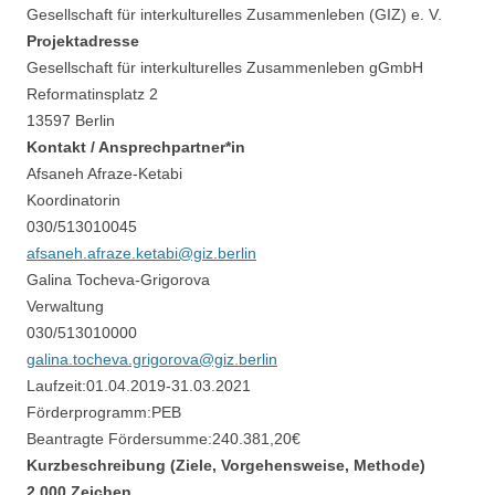
Gesellschaft für interkulturelles Zusammenleben (GIZ) e. V.
Projektadresse
Gesellschaft für interkulturelles Zusammenleben gGmbH
Reformatinsplatz 2
13597 Berlin
Kontakt / Ansprechpartner*in
Afsaneh Afraze-Ketabi
Koordinatorin
030/513010045
afsaneh.afraze.ketabi@giz.berlin
Galina Tocheva-Grigorova
Verwaltung
030/513010000
galina.tocheva.grigorova@giz.berlin
Laufzeit:
01.04.2019
-
31.03.2021
Förderprogramm:
PEB
Beantragte Fördersumme:
240.381,20
€
Kurzbeschreibung (Ziele, Vorgehensweise, Methode)
2.000 Zeichen