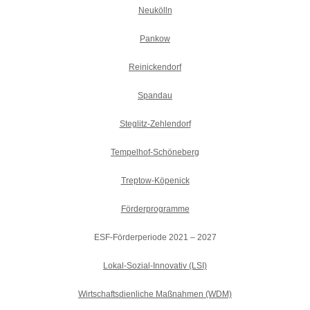
Neukölln
Pankow
Reinickendorf
Spandau
Steglitz-Zehlendorf
Tempelhof-Schöneberg
Treptow-Köpenick
Förderprogramme
ESF-Förderperiode 2021 – 2027
Lokal-Sozial-Innovativ (LSI)
Wirtschaftsdienliche Maßnahmen (WDM)