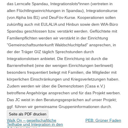
das Lerncafe Spandau, Integrationslots*innen (vertreten in
allen Flüchtlingseinrichtungen in Spandau), Integrationskurse
(von Alpha bis B1) und DeuFöv-Kurse. Kooperationen sollen
zukünftig auch mit EULALIA und Hinbun sowie dem WIA-Büro
Spandau geschlossen bzw. verstärkt werden. Geflüchtete mit
Familienpflichten werden wir verstärkt in der Einrichtung
"Gemeinschaftsunterkunft Waldschluchtpfad" ansprechen, in
der der Träger GIZ täglich Sprechstunden durch
Integrationslotsen anbietet. Die Einrichtung ist durch die
Barrierefreiheit (eine der wenigen Einrichtungen berlinweit)
besonders frequentiert belegt mit Familien, die Mitglieder mit
körperlichen Einschränkungen und Kriegsverletzungen haben.
Zudem werden wir über die Demenzlotsen (Casa e.V.)
betroffene Angehörige ansprechen und für das Projekt werben.
Das JC weist in den Beratungsgesprächen auf unser Projekt;
ggf. führen wir gemeinsame Gruppeninformationen durch.
Seite als PDF drucken
Beitragsnavigation
Walk On – gesellschaftliche
PEB: Grüner Faden
Teilhabe und Integration in den