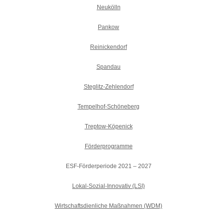
Neukölln
Pankow
Reinickendorf
Spandau
Steglitz-Zehlendorf
Tempelhof-Schöneberg
Treptow-Köpenick
Förderprogramme
ESF-Förderperiode 2021 – 2027
Lokal-Sozial-Innovativ (LSI)
Wirtschaftsdienliche Maßnahmen (WDM)