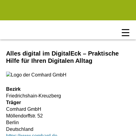
Zum Hauptinhalt springen
Alles digital im DigitalEck – Praktische
Hilfe für Ihren Digitalen Alltag
Bezirk
Friedrichshain-Kreuzberg
Träger
Comhard GmbH
Möllendorffstr. 52
Berlin
Deutschland
https://www.comhard.de